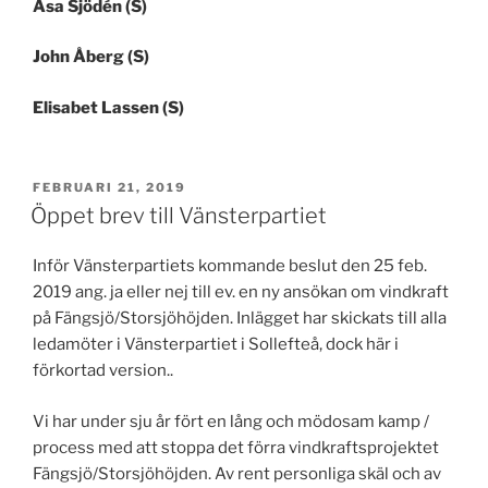
Åsa Sjödén (S)
John Åberg (S)
Elisabet Lassen (S)
PUBLICERAT
FEBRUARI 21, 2019
Öppet brev till Vänsterpartiet
Inför Vänsterpartiets kommande beslut den 25 feb.
2019 ang. ja eller nej till ev. en ny ansökan om vindkraft
på Fängsjö/Storsjöhöjden. Inlägget har skickats till alla
ledamöter i Vänsterpartiet i Sollefteå, dock här i
förkortad version..
Vi har under sju år fört en lång och mödosam kamp /
process med att stoppa det förra vindkraftsprojektet
Fängsjö/Storsjöhöjden. Av rent personliga skäl och av