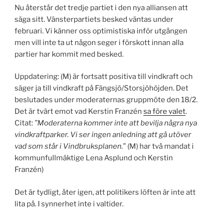
Nu återstår det tredje partiet i den nya alliansen att
säga sitt. Vänsterpartiets besked väntas under
februari. Vi känner oss optimistiska inför utgången
men vill inte ta ut någon seger i förskott innan alla
partier har kommit med besked.
Uppdatering: (M) är fortsatt positiva till vindkraft och
säger ja till vindkraft på Fängsjö/Storsjöhöjden. Det
beslutades under moderaternas gruppmöte den 18/2.
Det är tvärt emot vad Kerstin Franzén
sa före valet
.
Citat:
”Moderaterna kommer inte att bevilja några nya
vindkraftparker. Vi ser ingen anledning att gå utöver
vad som står i Vindbruksplanen.
” (M) har två mandat i
kommunfullmäktige Lena Asplund och Kerstin
Franzén)
Det är tydligt, åter igen, att politikers löften är inte att
lita på. I synnerhet inte i valtider.