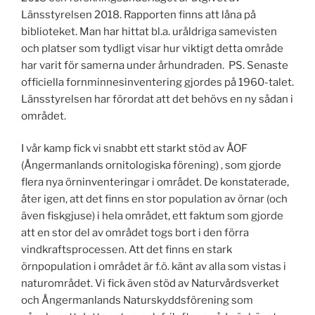
Länsstyrelsen 2018. Rapporten finns att låna på
biblioteket. Man har hittat bl.a. uråldriga samevisten
och platser som tydligt visar hur viktigt detta område
har varit för samerna under århundraden. PS. Senaste
officiella fornminnesinventering gjordes på 1960-talet.
Länsstyrelsen har förordat att det behövs en ny sådan i
området.
I vår kamp fick vi snabbt ett starkt stöd av ÅOF
(Ångermanlands ornitologiska förening) , som gjorde
flera nya örninventeringar i området. De konstaterade,
åter igen, att det finns en stor population av örnar (och
även fiskgjuse) i hela området, ett faktum som gjorde
att en stor del av området togs bort i den förra
vindkraftsprocessen. Att det finns en stark
örnpopulation i området är f.ö. känt av alla som vistas i
naturområdet. Vi fick även stöd av Naturvårdsverket
och Ångermanlands Naturskyddsförening som