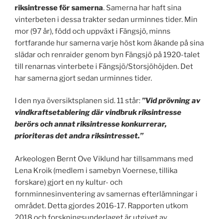
riksintresse för samerna
. Samerna har haft sina
vinterbeten i dessa trakter sedan urminnes tider. Min
mor (97 år), född och uppväxt i Fängsjö, minns
fortfarande hur samerna varje höst kom åkande på sina
slädar och renraider genom byn Fängsjö på 1920-talet
till renarnas vinterbete i Fängsjö/Storsjöhöjden. Det
har samerna gjort sedan urminnes tider.
I den nya översiktsplanen sid. 11 står:
”Vid prövning av
vindkraftsetablering där vindbruk riksintresse
berörs och annat riksintresse konkurrerar,
prioriteras det andra riksintresset.”
Arkeologen Bernt Ove Viklund har tillsammans med
Lena Kroik (medlem i samebyn Voernese, tillika
forskare) gjort en ny kultur- och
fornminnesinventering av samernas efterlämningar i
området. Detta gjordes 2016-17. Rapporten utkom
2018 och forskningsunderlaget är utgivet av