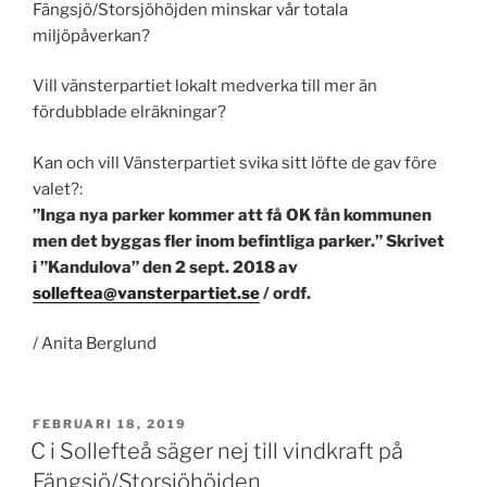
Fängsjö/Storsjöhöjden minskar vår totala
miljöpåverkan?
Vill vänsterpartiet lokalt medverka till mer än
fördubblade elräkningar?
Kan och vill Vänsterpartiet svika sitt löfte de gav före
valet?:
”Inga nya parker kommer att få OK fån kommunen
men det byggas fler inom befintliga parker.” Skrivet
i ”Kandulova” den 2 sept. 2018 av
solleftea@vansterpartiet.se
/ ordf.
/ Anita Berglund
PUBLICERAT
FEBRUARI 18, 2019
C i Sollefteå säger nej till vindkraft på
Fängsjö/Storsjöhöjden