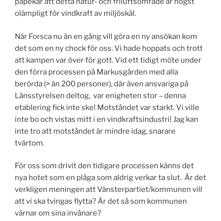
påpekar att detta natur- och friluftsområde är högst
olämpligt för vindkraft av miljöskäl.
När Forsca nu än en gång vill göra en ny ansökan kom
det som en ny chock för oss. Vi hade hoppats och trott
att kampen var över för gott. Vid ett tidigt möte under
den förra processen på Markusgården med alla
berörda (> än 200 personer), där även ansvariga på
Länsstyrelsen deltog, var enigheten stor – denna
etablering fick inte ske! Motståndet var starkt. Vi ville
inte bo och vistas mitt i en vindkraftsindustri! Jag kan
inte tro att motståndet är mindre idag, snarare
tvärtom.
För oss som drivit den tidigare processen känns det
nya hotet som en plåga som aldrig verkar ta slut. Är det
verkligen meningen att Vänsterpartiet/kommunen vill
att vi ska tvingas flytta? Är det så som kommunen
värnar om sina invånare?