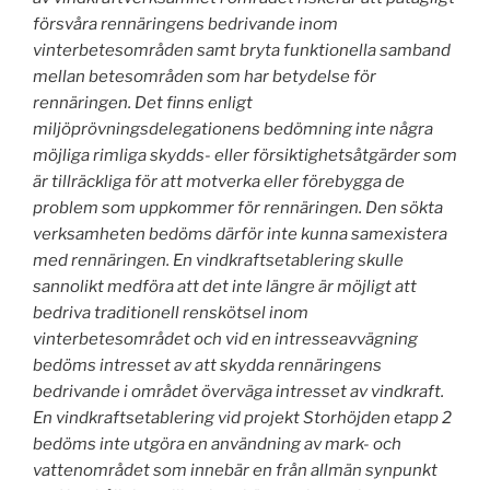
försvåra rennäringens bedrivande inom
vinterbetesområden samt bryta funktionella samband
mellan betesområden som har betydelse för
rennäringen. Det finns enligt
miljöprövningsdelegationens bedömning inte några
möjliga rimliga skydds- eller försiktighetsåtgärder som
är tillräckliga för att motverka eller förebygga de
problem som uppkommer för rennäringen. Den sökta
verksamheten bedöms därför inte kunna samexistera
med rennäringen. En vindkraftsetablering skulle
sannolikt medföra att det inte längre är möjligt att
bedriva traditionell renskötsel inom
vinterbetesområdet och vid en intresseavvägning
bedöms intresset av att skydda rennäringens
bedrivande i området överväga intresset av vindkraft.
En vindkraftsetablering vid projekt Storhöjden etapp 2
bedöms inte utgöra en användning av mark- och
vattenområdet som innebär en från allmän synpunkt