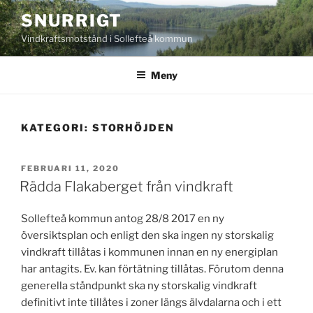
Hoppa
SNURRIGT
till
Vindkraftsmotstånd i Sollefteå kommun
innehåll
Meny
KATEGORI:
STORHÖJDEN
PUBLICERAT
FEBRUARI 11, 2020
Rädda Flakaberget från vindkraft
Sollefteå kommun antog 28/8 2017 en ny
översiktsplan och enligt den ska ingen ny storskalig
vindkraft tillåtas i kommunen innan en ny energiplan
har antagits. Ev. kan förtätning tillåtas. Förutom denna
generella ståndpunkt ska ny storskalig vindkraft
definitivt inte tillåtes i zoner längs älvdalarna och i ett