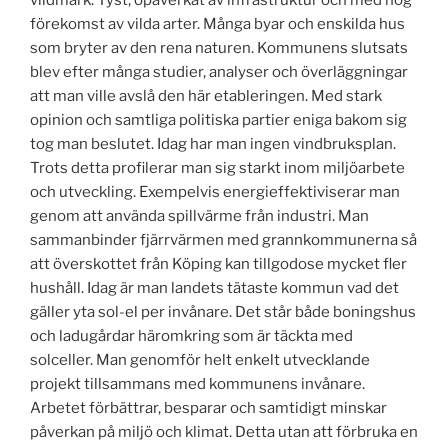
vildmark. Tyst, opåverkat av infrastruktur och med hög
förekomst av vilda arter. Många byar och enskilda hus
som bryter av den rena naturen. Kommunens slutsats
blev efter många studier, analyser och överläggningar
att man ville avslå den här etableringen. Med stark
opinion och samtliga politiska partier eniga bakom sig
tog man beslutet. Idag har man ingen vindbruksplan.
Trots detta profilerar man sig starkt inom miljöarbete
och utveckling. Exempelvis energieffektiviserar man
genom att använda spillvärme från industri. Man
sammanbinder fjärrvärmen med grannkommunerna så
att överskottet från Köping kan tillgodose mycket fler
hushåll. Idag är man landets tätaste kommun vad det
gäller yta sol-el per invånare. Det står både boningshus
och ladugårdar häromkring som är täckta med
solceller. Man genomför helt enkelt utvecklande
projekt tillsammans med kommunens invånare.
Arbetet förbättrar, besparar och samtidigt minskar
påverkan på miljö och klimat. Detta utan att förbruka en