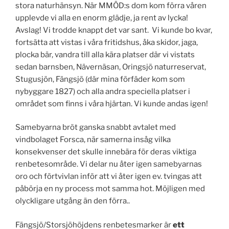
stora naturhänsyn. När MMÖD:s dom kom förra våren
upplevde vi alla en enorm glädje, ja rent av lycka!
Avslag! Vi trodde knappt det var sant. Vi kunde bo kvar,
fortsätta att vistas i våra fritidshus, åka skidor, jaga,
plocka bär, vandra till alla kära platser där vi vistats
sedan barnsben, Nävernäsan, Oringsjö naturreservat,
Stugusjön, Fängsjö (där mina förfäder kom som
nybyggare 1827) och alla andra speciella platser i
området som finns i våra hjärtan. Vi kunde andas igen!
Samebyarna bröt ganska snabbt avtalet med
vindbolaget Forsca, när samerna insåg vilka
konsekvenser det skulle innebära för deras viktiga
renbetesområde. Vi delar nu åter igen samebyarnas
oro och förtvivlan inför att vi åter igen ev. tvingas att
påbörja en ny process mot samma hot. Möjligen med
olyckligare utgång än den förra..
Fängsjö/Storsjöhöjdens renbetesmarker är
ett