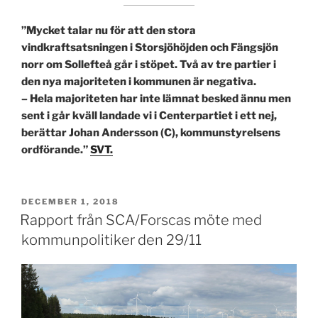
”Mycket talar nu för att den stora
vindkraftsatsningen i Storsjöhöjden och Fängsjön
norr om Sollefteå går i stöpet. Två av tre partier i
den nya majoriteten i kommunen är negativa.
– Hela majoriteten har inte lämnat besked ännu men
sent i går kväll landade vi i Centerpartiet i ett nej,
berättar Johan Andersson (C), kommunstyrelsens
ordförande.”
SVT.
PUBLICERAT
DECEMBER 1, 2018
Rapport från SCA/Forscas möte med
kommunpolitiker den 29/11