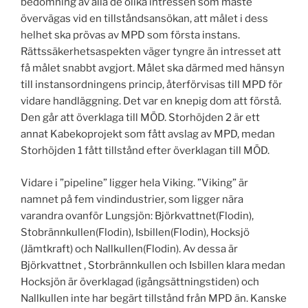
bedömning av alla de olika intressen som måste
övervägas vid en tillståndsansökan, att målet i dess
helhet ska prövas av MPD som första instans.
Rättssäkerhetsaspekten väger tyngre än intresset att
få målet snabbt avgjort. Målet ska därmed med hänsyn
till instansordningens princip, återförvisas till MPD för
vidare handläggning. Det var en knepig dom att förstå.
Den går att överklaga till MÖD. Storhöjden 2 är ett
annat Kabekoprojekt som fått avslag av MPD, medan
Storhöjden 1 fått tillstånd efter överklagan till MÖD.
Vidare i ”pipeline” ligger hela Viking. ”Viking” är
namnet på fem vindindustrier, som ligger nära
varandra ovanför Lungsjön: Björkvattnet(Flodin),
Stobrännkullen(Flodin), Isbillen(Flodin), Hocksjö
(Jämtkraft) och Nallkullen(Flodin). Av dessa är
Björkvattnet , Storbrännkullen och Isbillen klara medan
Hocksjön är överklagad (igångsättningstiden) och
Nallkullen inte har begärt tillstånd från MPD än. Kanske