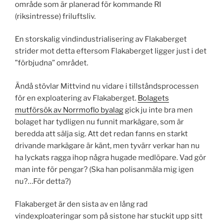
område som är planerad för kommande RI
(riksintresse) friluftsliv.
En storskalig vindindustrialisering av Flakaberget
strider mot detta eftersom Flakaberget ligger just i det
”förbjudna” området.
Ändå stövlar Mittvind nu vidare i tillståndsprocessen
för en exploatering av Flakaberget.
Bolagets
mutförsök av Norrmoflo byalag
gick ju inte bra men
bolaget har tydligen nu funnit markägare, som är
beredda att sälja sig. Att det redan fanns en starkt
drivande markägare är känt, men tyvärr verkar han nu
ha lyckats ragga ihop några hugade medlöpare. Vad gör
man inte för pengar? (Ska han polisanmäla mig igen
nu?…För detta?)
Flakaberget är den sista av en lång rad
vindexploateringar som på sistone har stuckit upp sitt