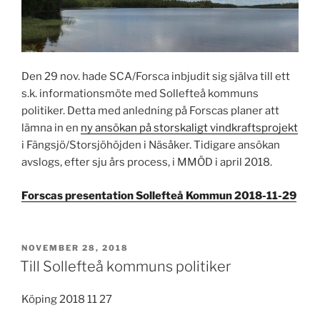
Den 29 nov. hade SCA/Forsca inbjudit sig själva till ett
s.k. informationsmöte med Sollefteå kommuns
politiker. Detta med anledning på Forscas planer att
lämna in en
ny ansökan på storskaligt vindkraftsprojekt
i Fängsjö/Storsjöhöjden i Näsåker. Tidigare ansökan
avslogs, efter sju års process, i MMÖD i april 2018.
Forscas presentation Sollefteå Kommun 2018-11-29
PUBLICERAT
NOVEMBER 28, 2018
Till Sollefteå kommuns politiker
Köping 2018 11 27