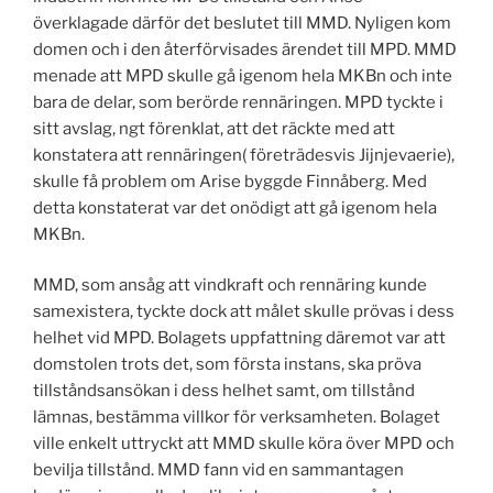
överklagade därför det beslutet till MMD. Nyligen kom
domen och i den återförvisades ärendet till MPD. MMD
menade att MPD skulle gå igenom hela MKBn och inte
bara de delar, som berörde rennäringen. MPD tyckte i
sitt avslag, ngt förenklat, att det räckte med att
konstatera att rennäringen( företrädesvis Jijnjevaerie),
skulle få problem om Arise byggde Finnåberg. Med
detta konstaterat var det onödigt att gå igenom hela
MKBn.
MMD, som ansåg att vindkraft och rennäring kunde
samexistera, tyckte dock att målet skulle prövas i dess
helhet vid MPD. Bolagets uppfattning däremot var att
domstolen trots det, som första instans, ska pröva
tillståndsansökan i dess helhet samt, om tillstånd
lämnas, bestämma villkor för verksamheten. Bolaget
ville enkelt uttryckt att MMD skulle köra över MPD och
bevilja tillstånd. MMD fann vid en sammantagen