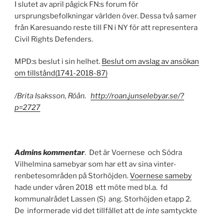
I slutet av april pågick FN:s forum för
ursprungsbefolkningar världen över. Dessa två samer
från Karesuando reste till FN i NY för att representera
Civil Rights Defenders.
MPD:s beslut i sin helhet.
Beslut om avslag av ansökan
om tillstånd(1741-2018-87)
/Brita Isaksson, Röån.
http://roan.junselebyar.se/?
p=2727
Admins kommentar
.
Det är Voernese och Södra
Vilhelmina samebyar som har ett av sina vinter-
renbetesområden på Storhöjden.
Voernese sameby
hade under våren 2018 ett möte med bl.a. fd
kommunalrådet Lassen (S) ang. Storhöjden etapp 2.
De informerade vid det tillfället att de
inte
samtyckte