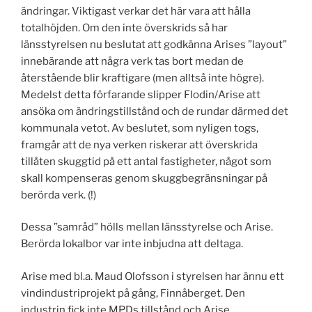
ändringar. Viktigast verkar det här vara att hålla
totalhöjden. Om den inte överskrids så har
länsstyrelsen nu beslutat att godkänna Arises ”layout”
innebärande att några verk tas bort medan de
återstående blir kraftigare (men alltså inte högre).
Medelst detta förfarande slipper Flodin/Arise att
ansöka om ändringstillstånd och de rundar därmed det
kommunala vetot. Av beslutet, som nyligen togs,
framgår att de nya verken riskerar att överskrida
tillåten skuggtid på ett antal fastigheter, något som
skall kompenseras genom skuggbegränsningar på
berörda verk. (!)
Dessa ”samråd” hölls mellan länsstyrelse och Arise.
Berörda lokalbor var inte inbjudna att deltaga.
Arise med bl.a. Maud Olofsson i styrelsen har ännu ett
vindindustriprojekt på gång, Finnåberget. Den
industrin fick inte MPDs tillstånd och Arise