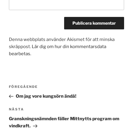
Denna webbplats använder Akismet för att minska
skräppost.
Lär dig om hur din kommentarsdata
bearbetas
.
Inläggsnavigering
Föregående
FÖREGÅENDE
inlägg
Om jag vore kungsörn ändå!
Nästa
NÄSTA
inlägg
Granskningsnämnden fäller Mittnytts program om
vindkraft.