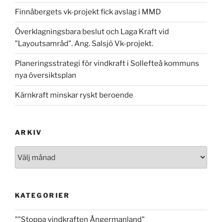
Finnåbergets vk-projekt fick avslag i MMD
Överklagningsbara beslut och Laga Kraft vid
”Layoutsamråd”. Ang. Salsjö Vk-projekt.
Planeringsstrategi för vindkraft i Sollefteå kommuns
nya översiktsplan
Kärnkraft minskar ryskt beroende
ARKIV
Arkiv
KATEGORIER
""Stoppa vindkraften Ångermanland"