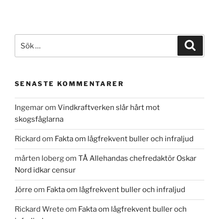
Sök
Sök
efter:
SENASTE KOMMENTARER
Ingemar
om
Vindkraftverken slår hårt mot
skogsfåglarna
Rickard
om
Fakta om lågfrekvent buller och infraljud
mårten loberg
om
TÅ Allehandas chefredaktör Oskar
Nord idkar censur
Jörre
om
Fakta om lågfrekvent buller och infraljud
Rickard Wrete
om
Fakta om lågfrekvent buller och