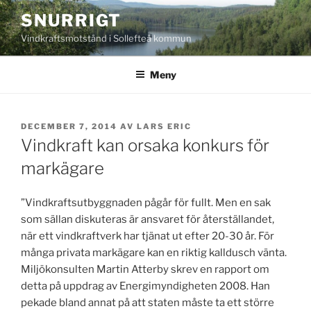
Hoppa
SNURRIGT
till
Vindkraftsmotstånd i Sollefteå kommun
innehåll
Meny
PUBLICERAT
DECEMBER 7, 2014
AV
LARS ERIC
Vindkraft kan orsaka konkurs för
markägare
”Vindkraftsutbyggnaden pågår för fullt. Men en sak
som sällan diskuteras är ansvaret för återställandet,
när ett vindkraftverk har tjänat ut efter 20-30 år. För
många privata markägare kan en riktig kalldusch vänta.
Miljökonsulten Martin Atterby skrev en rapport om
detta på uppdrag av Energimyndigheten 2008. Han
pekade bland annat på att staten måste ta ett större