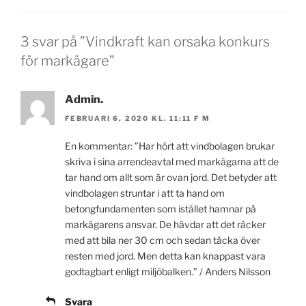
3 svar på ”Vindkraft kan orsaka konkurs
för markägare”
Admin.
FEBRUARI 6, 2020 KL. 11:11 F M
En kommentar: ”Har hört att vindbolagen brukar
skriva i sina arrendeavtal med markägarna att de
tar hand om allt som är ovan jord. Det betyder att
vindbolagen struntar i att ta hand om
betongfundamenten som istället hamnar på
markägarens ansvar. De hävdar att det räcker
med att bila ner 30 cm och sedan täcka över
resten med jord. Men detta kan knappast vara
godtagbart enligt miljöbalken.” / Anders Nilsson
Svara