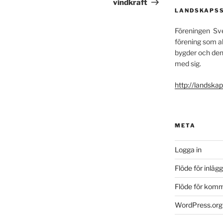
vindkraft
LANDSKAPSS
Föreningen Sv
förening som ak
bygder och den 
med sig.
http://landska
META
Logga in
Flöde för inlägg
Flöde för kom
WordPress.org