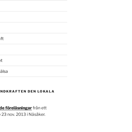
ft
et
hälsa
INDKRAFTEN DEN LOKALA
de föreläsningar
från ett
 23 nov. 2013 i Näsåker.