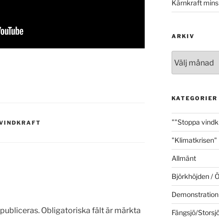
Kärnkraft mins
ARKIV
Arkiv
KATEGORIER
""Stoppa vind
 VINDKRAFT
"Klimatkrisen"
Allmänt
Björkhöjden /
Demonstration
publiceras.
Obligatoriska fält är märkta
Fängsjö/Storsj