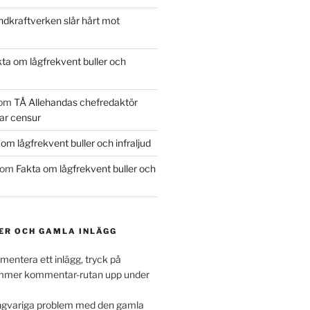
ndkraftverken slår hårt mot
ta om lågfrekvent buller och
om
TÅ Allehandas chefredaktör
ar censur
om lågfrekvent buller och infraljud
om
Fakta om lågfrekvent buller och
R OCH GAMLA INLÄGG
entera ett inlägg, tryck på
ommer kommentar-rutan upp under
ngvariga problem med den gamla