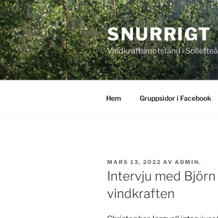
Hoppa
till
SNURRIGT
innehåll
Vindkraftsmotstånd i Solleft
Hem
Gruppsidor i Facebook
PUBLICERAT
MARS 13, 2022
AV
ADMIN.
Intervju med Björn
vindkraften