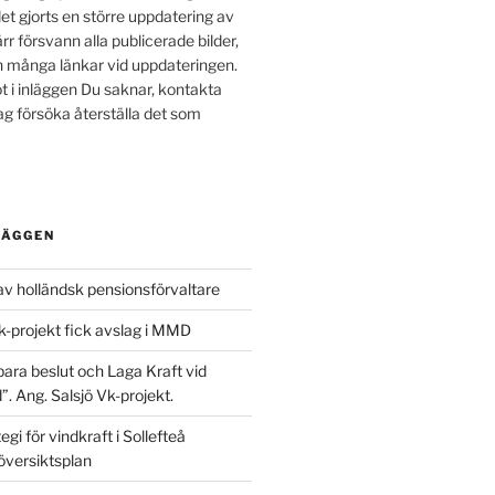
t gjorts en större uppdatering av
r försvann alla publicerade bilder,
och många länkar vid uppdateringen.
 i inläggen Du saknar, kontakta
ag försöka återställa det som
LÄGGEN
av holländsk pensionsförvaltare
k-projekt fick avslag i MMD
ara beslut och Laga Kraft vid
. Ang. Salsjö Vk-projekt.
gi för vindkraft i Sollefteå
versiktsplan