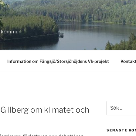
eå kommun
Information om Fängsjö/Storsjöhöjdens Vk-projekt
Kontak
Sök
 Gillberg om klimatet och
efter:
SENASTE K