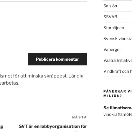
Salsjön
SSVAB
Storhöjden
Svensk vindkra
Vaberget
Västra Initiativ
Vindkraft och 
smet för att minska skräppost.
Lär dig
earbetas
.
PÅVERKAR V
MILJÖN?
Se filmatisera
vindkraftsmöte
NÄSTA
Nästa
inlägg
ig
SVT är en lobbyorganisation för