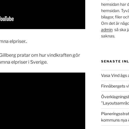
hemsidan har de
hemsidan. Tyvär
bilagor, filer 
Om det är något
admin
så ska j
saknas.
na elpriser..
Gillberg pratar om hur vindkraften gör
ämna elpriser i Sverige.
SENASTE IN
Vasa Vind ägs 
Finnåbergets v
Överklagningsb
”Layoutsamråd”
Planeringsstrate
kommuns nya ö