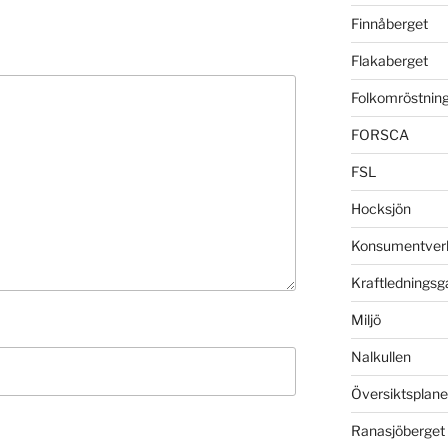
Finnåberget
Flakaberget
Folkomröstnin
FORSCA
FSL
Hocksjön
Konsumentver
Kraftledningsg
Miljö
Nalkullen
Översiktsplan
Ranasjöberget