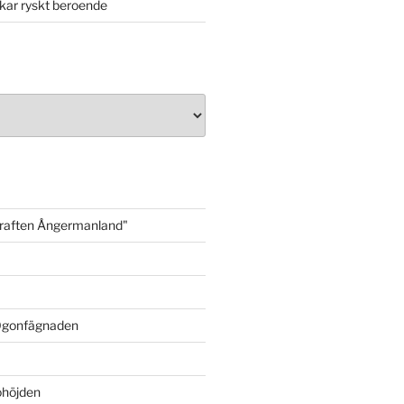
kar ryskt beroende
kraften Ångermanland"
 Ögonfägnaden
öhöjden