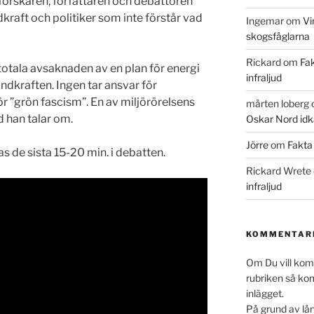
 forskaren, författaren och debattören
dkraft och politiker som inte förstår vad
Ingemar
om
Vi
skogsfåglarna
Rickard
om
Fak
 totala avsaknaden av en plan för energi
infraljud
indkraften. Ingen tar ansvar för
ör ”grön fascism”. En av miljörörelsens
mårten loberg
 han talar om.
Oskar Nord idk
Jörre
om
Fakta 
 de sista 15-20 min. i debatten.
Rickard Wrete
infraljud
KOMMENTARE
Om Du vill komm
rubriken så k
inlägget.
På grund av lå