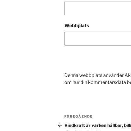
Webbplats
Denna webbplats använder Aki
om hur din kommentarsdata b
Inläggsnavigering
Föregående
FÖREGÅENDE
inlägg
Vindkraft är varken hållbar, bill