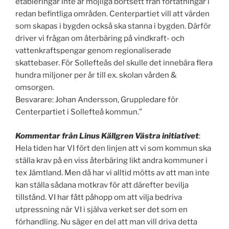
etableringar inte är möjliga bortsett från förtätningar i
redan befintliga områden. Centerpartiet vill att värden
som skapas i bygden också ska stanna i bygden. Därför
driver vi frågan om återbäring på vindkraft- och
vattenkraftspengar genom regionaliserade
skattebaser. För Sollefteås del skulle det innebära flera
hundra miljoner per år till ex. skolan vården &
omsorgen.
Besvarare: Johan Andersson, Gruppledare för
Centerpartiet i Sollefteå kommun.”
Kommentar från Linus Källgren Västra initiativet
:
Hela tiden har VI fört den linjen att vi som kommun ska
ställa krav på en viss återbäring likt andra kommuner i
tex Jämtland. Men då har vi alltid mötts av att man inte
kan ställa sådana motkrav för att därefter bevilja
tillstånd. VI har fått påhopp om att vilja bedriva
utpressning när VI i själva verket ser det som en
förhandling. Nu säger en del att man vill driva detta