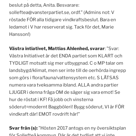
beslut på detta, Anita. Besvarare:
solleftea@vansterpartiet.se, ordf.” (Admins not: V
röstade FÖR alla tidigare vindkraftsbeslut. Bara en
ledamot i V har reserverat sig. Tack för det, Marie
Hansson!)
Västra intiativet, Mattias Ahlenhed, svarar
: ”Svar:
Västra Initiativet är det ENDA partiet som KLART och
TYDLIGT motsatt sig mer utbyggnad. C o MP talar om
landsbygd/klimat, men ser inte till de oerhörda ingrepp
som görs i flora/fauna/vattensystem etc. S LÅTSAS
numera vara tveksamma ibland. ALLA andra partier
LJUGER i denna fråga OM de säger sig vara emot! Se
hur de röstat i KF! Få jobb och vinsterna
söderut=modernt Baggböleri! Bygg söderut, VI är FÖR
vindkraft där! EMOT rovdrift här!”
Svar från (s):
”Hösten 2017 antogs en ny översiktsplan
för Sollefteå kommun. Där är det tydligt att vi inte