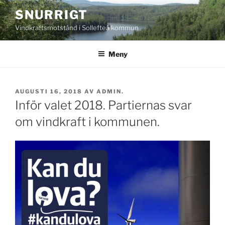
Hoppa
SNURRIGT
till
Vindkraftsmotstånd i Sollefteå kommun
innehåll
Meny
PUBLICERAT
AUGUSTI 16, 2018
AV
ADMIN.
Inför valet 2018. Partiernas svar
om vindkraft i kommunen.