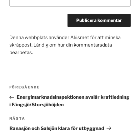
Denna webbplats använder Akismet för att minska
skräppost.
Lär dig om hur din kommentarsdata
bearbetas
.
Inläggsnavigering
Föregående
FÖREGÅENDE
inlägg
Energimarknadsinspektionen avslår kraftledning
i Fängsjö/Storsjöhöjden
Nästa
NÄSTA
inlägg
Ranasjön och Salsjön klara för utbyggnad