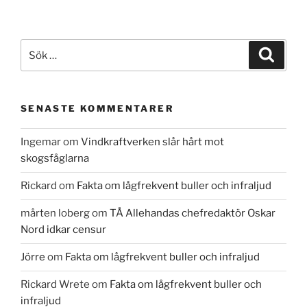
Sök
Sök
efter:
SENASTE KOMMENTARER
Ingemar
om
Vindkraftverken slår hårt mot
skogsfåglarna
Rickard
om
Fakta om lågfrekvent buller och infraljud
mårten loberg
om
TÅ Allehandas chefredaktör Oskar
Nord idkar censur
Jörre
om
Fakta om lågfrekvent buller och infraljud
Rickard Wrete
om
Fakta om lågfrekvent buller och
infraljud