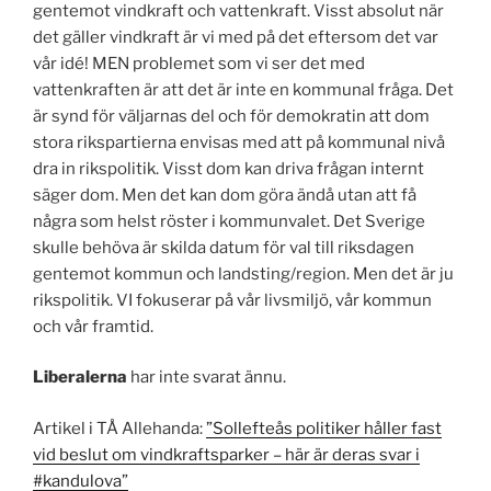
gentemot vindkraft och vattenkraft. Visst absolut när
det gäller vindkraft är vi med på det eftersom det var
vår idé! MEN problemet som vi ser det med
vattenkraften är att det är inte en kommunal fråga. Det
är synd för väljarnas del och för demokratin att dom
stora rikspartierna envisas med att på kommunal nivå
dra in rikspolitik. Visst dom kan driva frågan internt
säger dom. Men det kan dom göra ändå utan att få
några som helst röster i kommunvalet. Det Sverige
skulle behöva är skilda datum för val till riksdagen
gentemot kommun och landsting/region. Men det är ju
rikspolitik. VI fokuserar på vår livsmiljö, vår kommun
och vår framtid.
Liberalerna
har inte svarat ännu.
Artikel i TÅ Allehanda:
”Sollefteås politiker håller fast
vid beslut om vindkraftsparker – här är deras svar i
#kandulova”