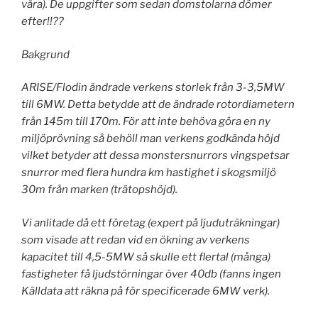
våra). De uppgifter som sedan domstolarna dömer
efter!!??
Bakgrund
ARISE/Flodin ändrade verkens storlek från 3-3,5MW
till 6MW. Detta betydde att de ändrade rotordiametern
från 145m till 170m. För att inte behöva göra en ny
miljöprövning så behöll man verkens godkända höjd
vilket betyder att dessa monstersnurrors vingspetsar
snurror med flera hundra km hastighet i skogsmiljö
30m från marken (trätopshöjd).
Vi anlitade då ett företag (expert på ljuduträkningar)
som visade att redan vid en ökning av verkens
kapacitet till 4,5-5MW så skulle ett flertal (många)
fastigheter få ljudstörningar över 40db (fanns ingen
Källdata att räkna på för specificerade 6MW verk).