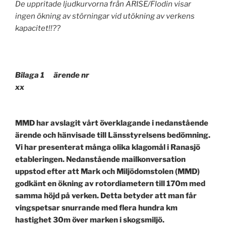
De uppritade ljudkurvorna från ARISE/Flodin visar
ingen ökning av störningar vid utökning av verkens
kapacitet!!??
Bilaga 1 ärende nr
xx
MMD har avslagit vårt överklagande i nedanstående
ärende och hänvisade till Länsstyrelsens bedömning.
Vi har presenterat många olika klagomål i Ranasjö
etableringen. Nedanstående mailkonversation
uppstod efter att Mark och Miljödomstolen (MMD)
godkänt en ökning av rotordiametern till 170m med
samma höjd på verken. Detta betyder att man får
vingspetsar snurrande med flera hundra km
hastighet 30m över marken i skogsmiljö.