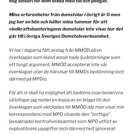
nog slöseri för dom också med tid och pengar.
Mina erfarenheter från domstolar i övrigt är 0 men
jag ber en bön och håller mina tummar för att
vindkraftshanteringens domstolar inte visar hur det
går till i övriga Sveriges Domstolsverksamhet.
Vi har i dagarna fått avslag från MMÖD på en
överklagan som bland annat hade ljudstörningar som
ett tungt argument. MMÖD accepterar inte vår
överklagan utan de hänvisar till MMDs bedömning (och
därmed på MPDs).
För att ni skall ha möjlighet att bedöma ovan beskrivna
så bifogar jag nedan en kopia av en bilaga till den
överklagan som skickades till MMÖD där man visar min
korrespondens med MPD visande den ”torftiga”
(avsaknade) kontrollverksamhet som MPD utfört av
exploatörens uppgifter (och därmed helt ignorerat