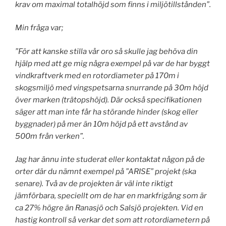
krav om maximal totalhöjd som finns i miljötillstånden”.
Min fråga var;
”För att kanske stilla vår oro så skulle jag behöva din
hjälp med att ge mig några exempel på var de har byggt
vindkraftverk med en rotordiameter på 170m i
skogsmiljö med vingspetsarna snurrande på 30m höjd
över marken (trätopshöjd). Där också specifikationen
säger att man inte får ha störande hinder (skog eller
byggnader) på mer än 10m höjd på ett avstånd av
500m från verken”.
Jag har ännu inte studerat eller kontaktat någon på de
orter där du nämnt exempel på ”ARISE” projekt (ska
senare). Två av de projekten är väl inte riktigt
jämförbara, speciellt om de har en markfrigång som är
ca 27% högre än Ranasjö och Salsjö projekten. Vid en
hastig kontroll så verkar det som att rotordiametern på