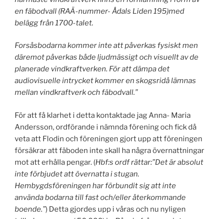
en fäbodvall (RAÄ-nummer- Ådals Liden 195)med
belägg från 1700-talet.
Forsåsbodarna kommer inte att påverkas fysiskt men
däremot påverkas både ljudmässigt och visuellt av de
planerade vindkraftverken. För att dämpa det
audiovisuelle intrycket kommer en skogsridå lämnas
mellan vindkraftverk och fäbodvall.”
För att få klarhet i detta kontaktade jag Anna- Maria
Andersson, ordförande i nämnda förening och fick då
veta att Flodin och föreningen gjort upp att föreningen
försäkrar att fäboden inte skall ha några övernattningar
mot att erhålla pengar. (
Hbf:s ordf rättar:”Det är absolut
inte förbjudet att övernatta i stugan.
Hembygdsföreningen har förbundit sig att inte
använda bodarna till fast och/eller återkommande
boende.”
) Detta gjordes upp i våras och nu nyligen