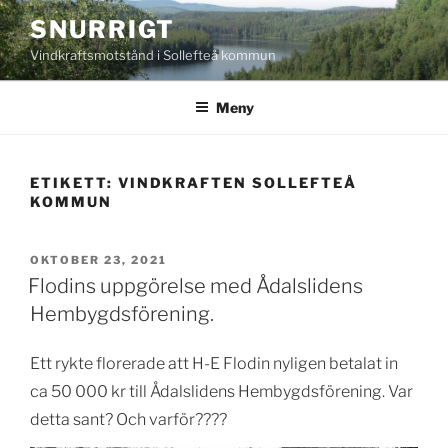
Hoppa
SNURRIGT
till
Vindkraftsmotstånd i Sollefteå kommun
innehåll
Meny
ETIKETT:
VINDKRAFTEN SOLLEFTEÅ
KOMMUN
PUBLICERAT
OKTOBER 23, 2021
Flodins uppgörelse med Ådalslidens
Hembygdsförening.
Ett rykte florerade att H-E Flodin nyligen betalat in
ca 50 000 kr till Ådalslidens Hembygdsförening. Var
detta sant? Och varför????