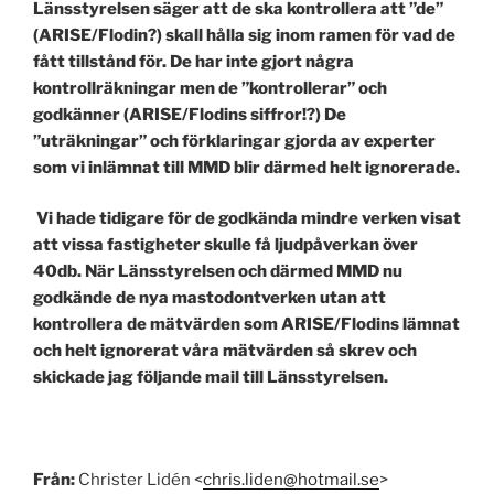
Länsstyrelsen säger att de ska kontrollera att ”de”
(ARISE/Flodin?) skall hålla sig inom ramen för vad de
fått tillstånd för. De har inte gjort några
kontrollräkningar men de ”kontrollerar” och
godkänner (ARISE/Flodins siffror!?) De
”uträkningar” och förklaringar gjorda av experter
som vi inlämnat till MMD blir därmed helt ignorerade.
Vi hade tidigare för de godkända mindre verken visat
att vissa fastigheter skulle få ljudpåverkan över
40db. När Länsstyrelsen och därmed MMD nu
godkände de nya mastodontverken utan att
kontrollera de mätvärden som ARISE/Flodins lämnat
och helt ignorerat våra mätvärden så skrev och
skickade jag följande mail till Länsstyrelsen.
Från:
Christer Lidén <
chris.liden@hotmail.se
>