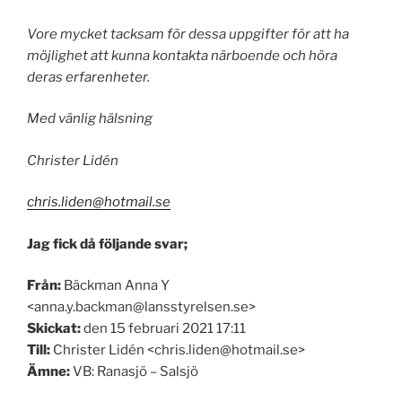
Vore mycket tacksam för dessa uppgifter för att ha
möjlighet att kunna kontakta närboende och höra
deras erfarenheter.
Med vänlig hälsning
Christer Lidén
chris.liden@hotmail.se
Jag fick då följande svar;
Från:
Bäckman Anna Y
<anna.y.backman@lansstyrelsen.se>
Skickat:
den 15 februari 2021 17:11
Till:
Christer Lidén <chris.liden@hotmail.se>
Ämne:
VB: Ranasjö – Salsjö