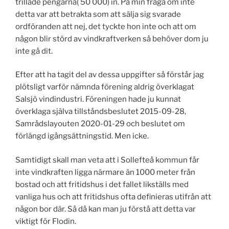
trillade pengarna( 50 000) in. På min fråga om inte
detta var att betrakta som att sälja sig svarade
ordföranden att nej, det tyckte hon inte och att om
någon blir störd av vindkraftverken så behöver dom ju
inte gå dit.
Efter att ha tagit del av dessa uppgifter så förstår jag
plötsligt varför nämnda förening aldrig överklagat
Salsjö vindindustri. Föreningen hade ju kunnat
överklaga själva tillståndsbeslutet 2015-09-28,
Samrådslayouten 2020-01-29 och beslutet om
förlängd igångsättningstid. Men icke.
Samtidigt skall man veta att i Sollefteå kommun får
inte vindkraften ligga närmare än 1000 meter från
bostad och att fritidshus i det fallet likställs med
vanliga hus och att fritidshus ofta definieras utifrån att
någon bor där. Så då kan man ju förstå att detta var
viktigt för Flodin.