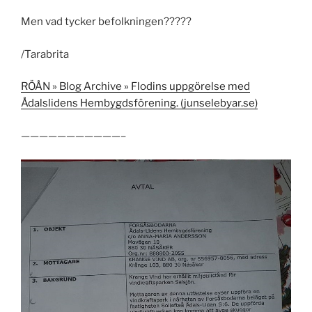
Men vad tycker befolkningen?????
/Tarabrita
RÖÅN » Blog Archive » Flodins uppgörelse med
Ådalslidens Hembygdsförening. (junselebyar.se)
———————————–