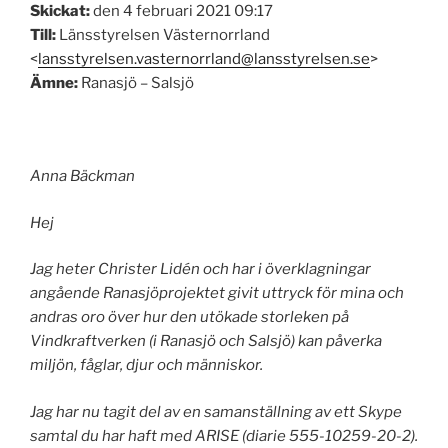
Skickat:
den 4 februari 2021 09:17
Till:
Länsstyrelsen Västernorrland
<
lansstyrelsen.vasternorrland@lansstyrelsen.se
>
Ämne:
Ranasjö – Salsjö
Anna Bäckman
Hej
Jag heter Christer Lidén och har i överklagningar
angående Ranasjöprojektet givit uttryck för mina och
andras oro över hur den utökade storleken på
Vindkraftverken
(i Ranasjö och Salsjö) kan påverka
miljön, fåglar, djur och människor.
Jag har nu tagit del av en samanställning av ett Skype
samtal du har haft med ARISE (diarie 555-10259-20-2).