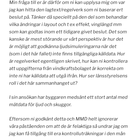
Min fråga till er är därför om ni kan upplysa mig om var
jag kan hitta den lagtext/regelverk som ni baserar ert
beslut på. Tänker då speciellt på den del som behandlar
vilka ändringar i layout och t ex effekt, vinglängd mm
som kan godtas inom ett tidigare givet beslut. Det som
kanske är mest störande ur vårt perspektiv är hur det
är möjligt att godkänna ljudsimuleringarna när det
(som i det här fallet) inte finns tillgängliga källdata. Hur
är regelverket egentligen skrivet, hur kan ni kontrollera
att uppgifterna från vindkraftsbolaget är korrekta om
inte ni har källdata att utgå ifrån. Hur ser länsstyrelsens
roll i det här sammanhanget ut?
I sin ansökan har byggaren medsänt ett stort antal med
mätdata för ljud och skuggor.
Eftersom ni godkänt detta och MMD helt ignorerar
våra påståenden om att de är felaktiga så undrar jag om
jag kan få tillgång till era kontrolluträkningar i den mån