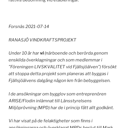
rättvis bedömning vid etableringar.
Forsnäs 2021-07-14
RANASJÖ VINDKRAFTSPROJEKT
Under 10 år har
vi
(närboende och berörda genom
enskilda överklagningar och som medlemmar i
”Föreningen LIVSKVALITET vid Fjällsjöälven”) försökt
att stoppa detta projekt som planeras att byggas i
Fjällsjöälvens dalgång någon km från bebyggelsen.
I de ansökningar om bygglov som entreprenören
ARISE/Flodin inlämnat till Länsstyrelsens
Miljöprövning (MPD) har de i princip fått allt godkänt.
Vi har visat på de felaktigheter som finns i
ansökningarna och överklagat MPDs beslut till Mark