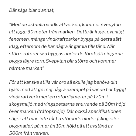
Där sägs bland annat;
”Med de aktuella vindkraftverken, kommer svepytan
att ligga 30 meter från marken. Detta är inget ovanligt
fenomen, många vindkraftparker byggs på detta sätt
idag, eftersom de har några år gamla tillstånd. När
större rotorer ska byggas under de förutsättningarna,
byggs lägre torn. Svepytan blir större och kommer
närmre marken”
För att kanske stilla vår oro så skulle jag behöva din
hjälp med att ge mig några exempel på var de har byggt
vindkraftverk med en rotordiameter på 170m i
skogsmiljö med vingspetsarna snurrande på 30m höjd
över marken (trätopshöjd). Där också specifikationen
säger att man inte får ha störande hinder (skog eller
byggnader) på mer än 10m höjd på ett avstånd av
500m från verken.