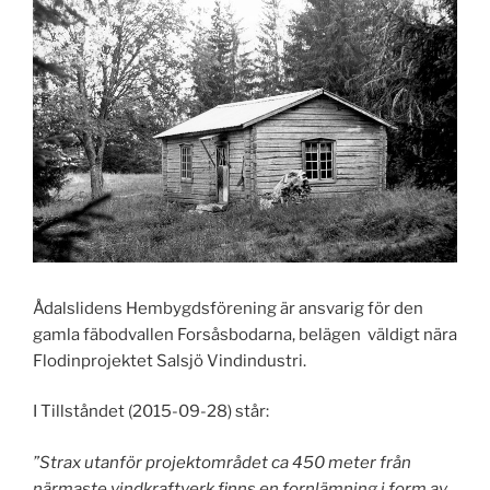
Ådalslidens Hembygdsförening är ansvarig för den
gamla fäbodvallen Forsåsbodarna, belägen väldigt nära
Flodinprojektet Salsjö Vindindustri.
I Tillståndet (2015-09-28) står:
”Strax utanför projektområdet ca 450 meter från
närmaste vindkraftverk finns en fornlämning i form av